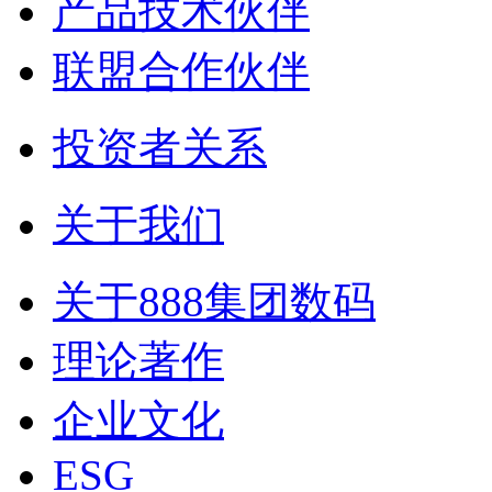
产品技术伙伴
联盟合作伙伴
投资者关系
关于我们
关于888集团数码
理论著作
企业文化
ESG