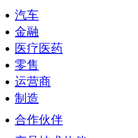
汽车
金融
医疗医药
零售
运营商
制造
合作伙伴