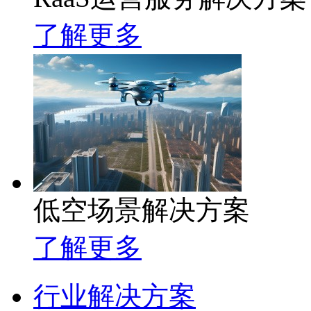
了解更多
低空场景解决方案
了解更多
行业解决方案