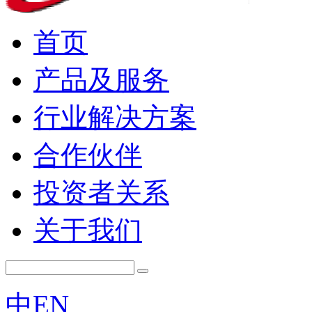
首页
产品及服务
行业解决方案
合作伙伴
投资者关系
关于我们
中
EN