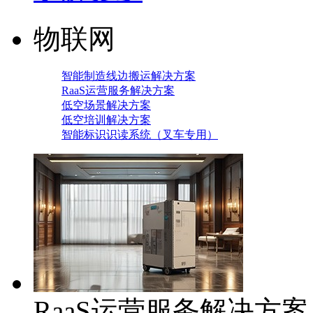
物联网
智能制造线边搬运解决方案
RaaS运营服务解决方案
低空场景解决方案
低空培训解决方案
智能标识识读系统（叉车专用）
RaaS运营服务解决方案